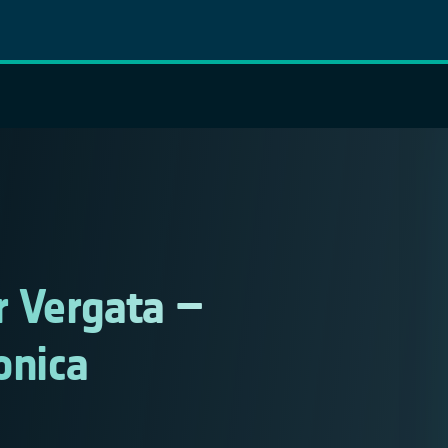
r Vergata –
onica