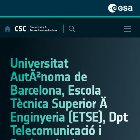
Skip
to
content
Universitat
AutÃ²noma de
Barcelona, Escola
Tècnica Superior Ä
Enginyeria (ETSE), Dpt
Telecomunicació i